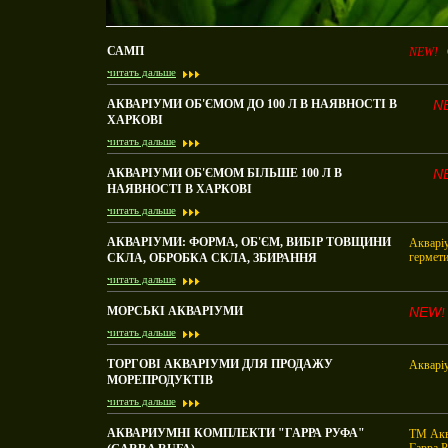
САМП
NEW!
С
читать дальше
АКВАРІУМИ ОБ'ЄМОМ ДО 100 Л В НАЯВНОСТІ В
N
ХАРКОВІ
читать дальше
АКВАРІУМИ ОБ'ЄМОМ БІЛЬШЕ 100 Л В
N
НАЯВНОСТІ В ХАРКОВІ
читать дальше
АКВАРІУМИ: ФОРМА, ОБ'ЄМ, ВИБІР ТОВЩИНИ
Акварі
гермети
СКЛА, ОБРОБКА СКЛА, ЗБИРАННЯ
читать дальше
МОРСЬКІ АКВАРІУМИ
NEW
читать дальше
ТОРГОВІ АКВАРІУМИ ДЛЯ ПРОДАЖУ
Акваріу
МОРЕПРОДУКТІВ
читать дальше
АКВАРИУМНІ КОМПЛЕКТИ "ГАРРА РУФА"
ТМ Аква