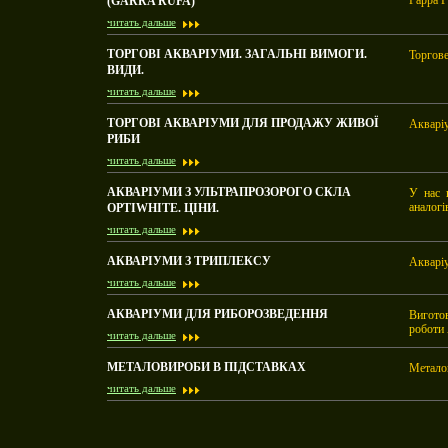
Гарра Р
(GARRA RUFA)
читать дальше
ТОРГОВІ АКВАРІУМИ. ЗАГАЛЬНІ ВИМОГИ.
Торгове
ВИДИ.
читать дальше
ТОРГОВІ АКВАРІУМИ ДЛЯ ПРОДАЖУ ЖИВОЇ
Акваріу
РИБИ
читать дальше
АКВАРІУМИ З УЛЬТРАПРОЗОРОГО СКЛА
У нас 
аналогі
OPTIWHITE. ЦІНИ.
читать дальше
АКВАРІУМИ З ТРИПЛЕКСУ
Акваріу
читать дальше
АКВАРІУМИ ДЛЯ РИБОРОЗВЕДЕННЯ
Виготов
роботи
читать дальше
МЕТАЛОВИРОБИ В ПІДСТАВКАХ
Металок
читать дальше