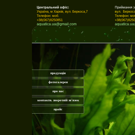
Центральний офіс:
Приймання з
Україна, м Харків, вул. Беркоса,7
вул. Беркоса
Телефон: моб.
Телефон: мо
+38(067)8250851
+38(067)825
aquatica.ua@gmail.com
aquatica.ua
продукція
фотогалерея
про нас
контакти. зворотній зв'язок
прайс