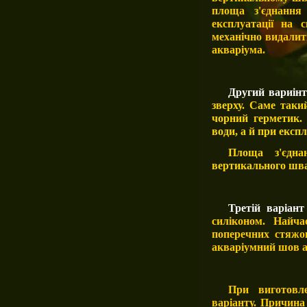
площа з'єднання
експлуатації на с
механічно видалит
акваріума.
Другий вариін
зверху. С
аме таки
чорний герметик
води, а й при експл
Площа з'єдна
вертикального шва 
Третій варіант
силіконом. Найч
поперечних стяжо
акваріумний шов а
При виготовл
варіанту. Причина