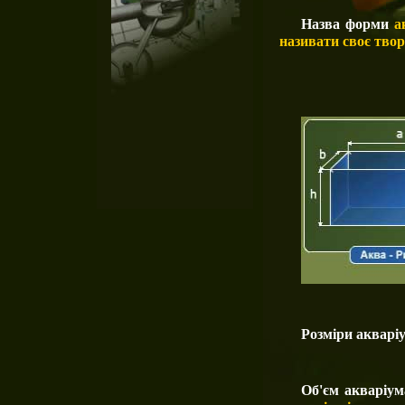
Назва форми
ак
називати своє
твор
Розміри акварі
Об'єм акваріум