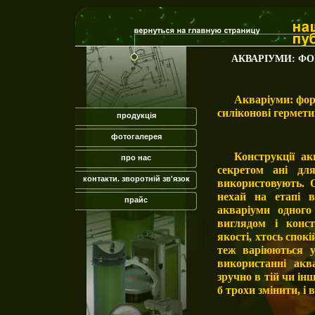
АКВАРІУМИ: ФО
Акваріуми: фор
силіконові гермети
продукція
фотогалерея
Конструкції а
про нас
секретом
а
ні дл
контакти. зворотній зв'язок
використовують. 
нехай на етапі 
прайс
акваріуми одного
виглядом і конст
якості, хтось спок
теж варіюються 
використанні ак
зручно в тій чи ін
б трохи змінити, і 