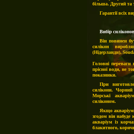
більша. Другий та 
Гарантії всіх в
Вибір силіконо
Він повинен бу
силікон виробл
(Нідерланди), Soud
Головні переваги 
прісної води, не т
показники.
При виготовле
силікони. Чорний
Морські акварі
силіконом.
Якщо акваріум 
згодом він набуде
акваріум із корча
блакитного, коричн