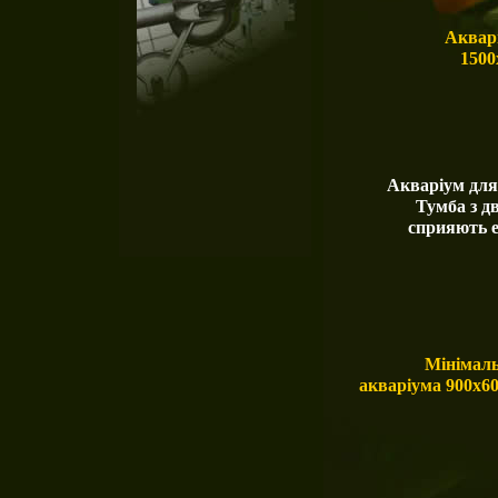
Аквар
1500
Акваріум для
Тумба з д
сприяють е
Мінімаль
акваріума 900х6