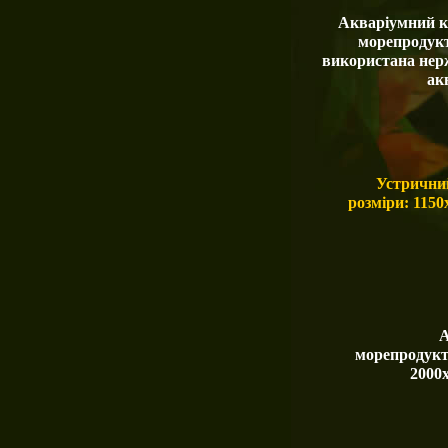
Акваріумний к
морепродук
використана нерж
ак
Устричний
розміри: 1150
А
морепродукт
2000х