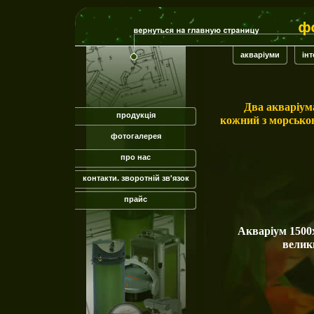
акваріуми
інт
Два акваріум
продукція
кожний з морсько
фотогалерея
про нас
контакти. зворотній зв'язок
прайс
Акваріум 1500
велики