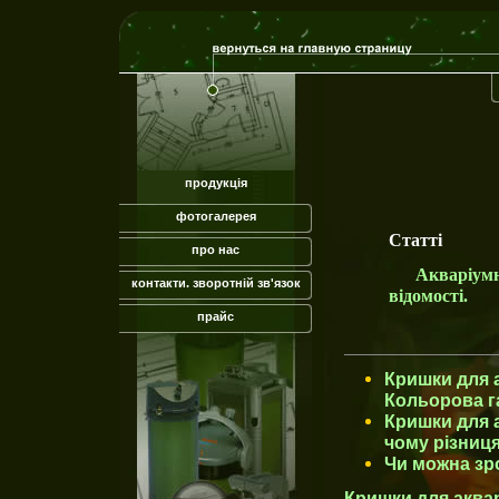
продукція
фотогалерея
Статті
про нас
Акваріум
контакти. зворотній зв'язок
відомості.
прайс
Кришки для а
Кольорова г
Кришки для а
чому різниц
Чи можна зр
Кришки для аквар