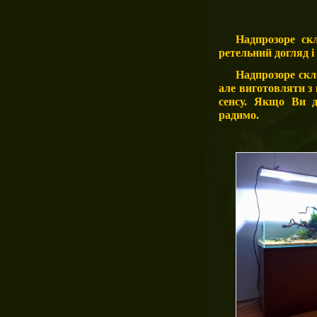
Надпрозоре ск
ретельний догляд і
Надпрозоре скл
але виготовляти з
сенсу. Якщо Ви д
радимо.