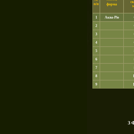
ск
п/п
форма
1
Аква-Ріо
2
3
4
5
6
7
8
9
З 