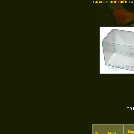
характеристики та 
"А
Тов
Назва,
№