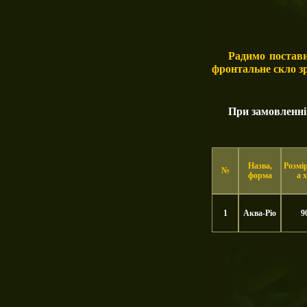
Радимо поставит
фронтальне скло зр
При замовленні
Назва,
Розмі
№
форма
а х
1
Аква-Ріо
9