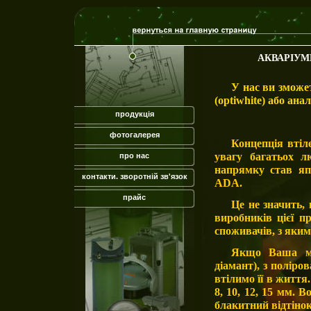
АКВАРІУМ
У нас ви зможе
(optiwhite) або анал
продукція
фотогалерея
Концепція втіл
увагу багатьох л
про нас
напрямку став яп
контакти. зворотній зв'язок
ADA.
прайс
Це не значить,
виробників цієї п
споживачів, з яким
Якщо Ваша мр
діамант), з полір
втілимо її в життя
8, 10, 12, 15 мм. 
блакитний відтінок