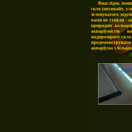
Внаслідок пони
скло (оптивайт, ул
зеленуватого відті
вами не стояли - 
природніх кольорі
акваріумістів 
надпрозорого скла с
продемонструват
акваріума з більшо