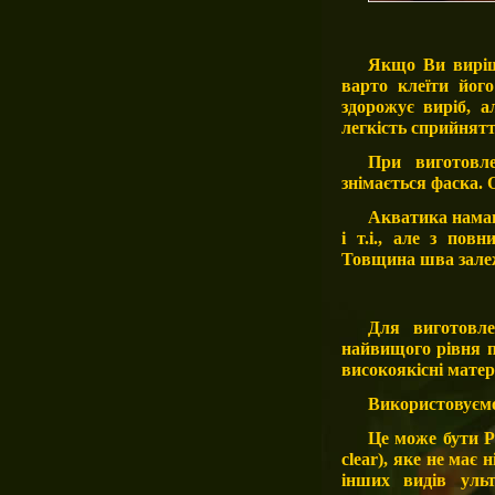
Якщо Ви виріш
варто клеїти йог
здорожує виріб, а
легкість сприйнятт
При виготовле
знімається фаска. 
Акватика намаг
і т.і., але з пов
Товщина шва залеж
Для виготовле
найвищого рівня п
високоякісні матер
Використовуємо 
Це може бути
P
clear), яке не має 
інших видів ульт