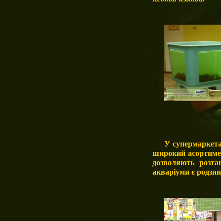
У супермаркета
широкий асортимен
дозволяють розта
акваріуми є родзин