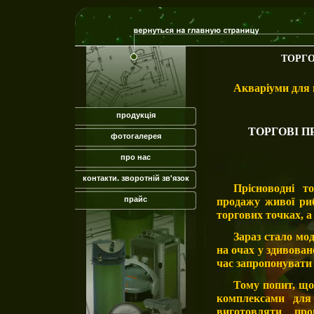
ТОРГО
Акваріуми для 
продукція
ТОРГОВІ П
фотогалерея
про нас
контакти. зворотній зв'язок
Прісноводні т
прайс
продажу живої риб
торгових точках, а
Зараз стало мо
на очах у здивован
час запропонувати 
Тому попит, що
комплексами для
виготовляти пр