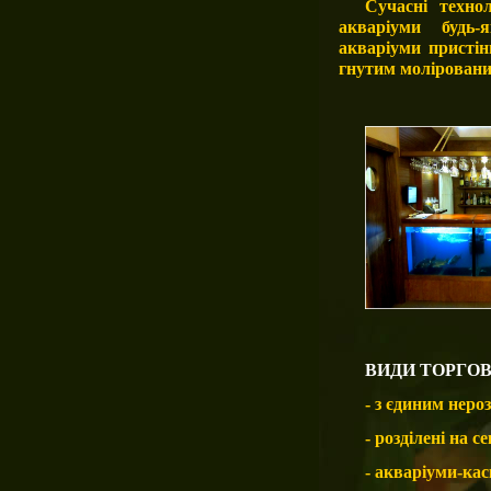
Сучасні техно
акваріуми будь-
акваріуми пристін
гнутим моліровани
ВИДИ ТОРГОВ
- з єдиним неро
- розділені на се
- акваріуми-кас