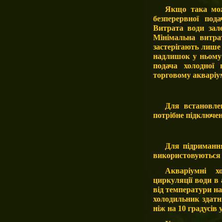
Якщо така мож
безперервної под
Витрата води зале
Мінімальна витрат
застерігають лише
надлишок у ньому
подача холодної
торговому акваріум
Для встановле
потрібне підключе
Для підриманн
використовуютьс
Акваріумні х
циркуляції води в
від температури н
холодильник здатн
ніж на 10 градусів