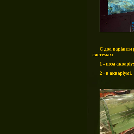
Є два варіа
нти 
системах:
1 - поза акварі
2 - в акваріумі.