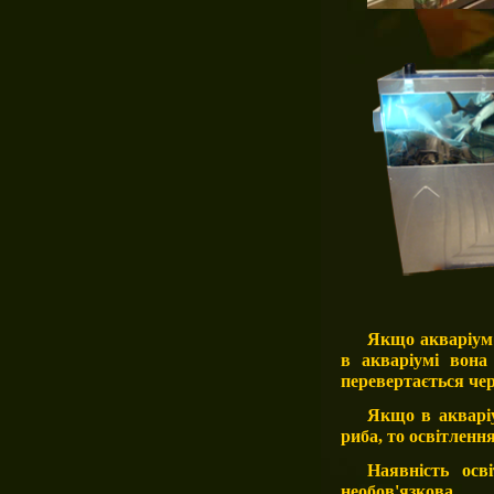
Якщо акваріум 
в акваріумі вона
перевертається че
Якщо в акваріу
риба, то освітленн
Наявність
осв
необов'язкова.