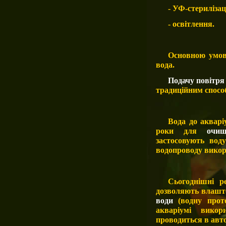
- УФ-стерилізац
- освітлення.
Основною умов
вода.
Подачу повітря
традиційним спосо
Вода до акварі
роки для
очи
застосовують
вод
водопроводу викор
Сьогоднішні ре
дозволяють влашто
води
(водну
прот
акваріумі викор
проводиться в авт