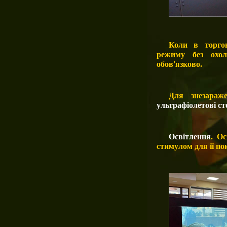
Коли в торго
режиму без охол
обов'язково.
Для знезараж
ультрафіолетові ст
Освітлення
. О
стимулом для її по