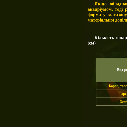
Якщо обладнан
акваріумом, тоді 
формату магазину
матеріальної доціл
Кількість това
(см)
Вид р
Короп, тов
Форе
Осет