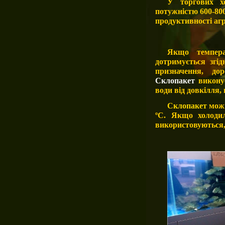
У торгових хо
потужністю 600-800
продуктивності агр
Якщо темпер
дотримується згі
призначення, до
Склопакет
викону
води від довкілля,
Склопакет
можн
ºС. Якщо холодил
використовуються,