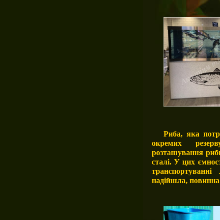
Риба, яка потр
окремих резерву
розташування риби
сталі. У цих ємно
транспортуванні
надійшла, повинна