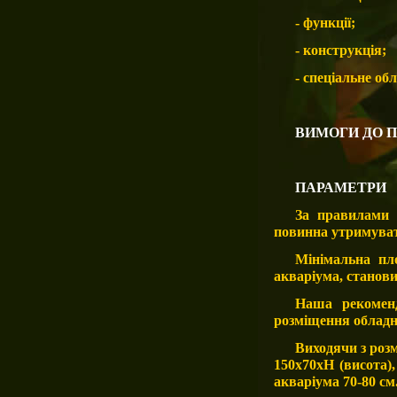
- функції;
- конструкція
;
- спеціальне об
ВИМОГИ ДО 
ПАРАМЕТРИ
За правилами 
повинна утримуват
Мінімальна пл
акваріума, становит
Наша рекоменд
розміщення облад
Виходячи з розм
150х70хН (висота)
акваріума 70-80 см