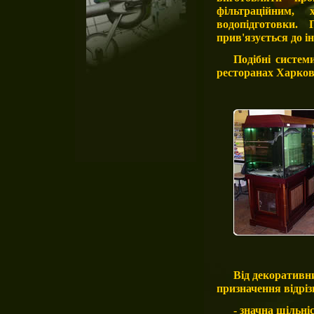
фільтраційним,
водопідготовки.
прив'язується до і
Подібні систе
ресторанах Харкова
Від декоративн
призначення відріз
- значна щільні