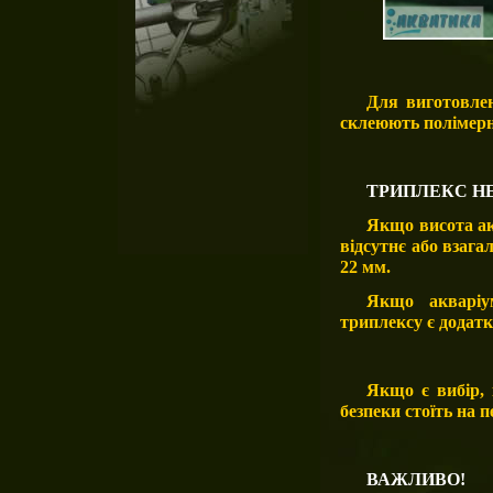
Для виготовлен
склеюють полімер
ТРИПЛЕКС Н
Якщо висота ак
відсутнє або взага
22 мм.
Якщо акваріу
триплексу є додатк
Якщо є вибір,
безпеки стоїть на 
ВАЖЛИВО!