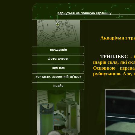
Акваріуми з тр
продукція
ТРИПЛЕКС
-
фотогалерея
шарів скла, які с
Основною перев
про нас
руйнуванню. Але, 
контакти. зворотній зв'язок
прайс