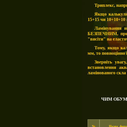
Триплекс, напри
Якщо калькуля
15+15 чи 10+10+10 
Ламінування н
БЕЗПЕЧНИМ, при 
"висіти" на еласти
Тому, якщо ка
мм, то повноцінно 
Зверніть уваг
встановлення акв
ламінованого скла 
ЧИМ ОБУМ
№
Назва,
фор