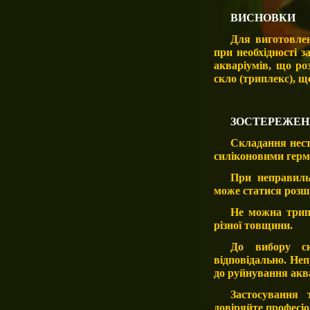
ВИСНОВКИ
Для виготовлен
при необхідності з
акваріумів, що ро
скло (триплекс), 
ЗОСТЕРЕЖЕН
Складання нест
силіконовими герм
При неправиль
може статися розш
Не можна трипл
різної товщини.
До вибору ск
відповідально. Не
до руйнування акв
Застосування 
довіряйте професі